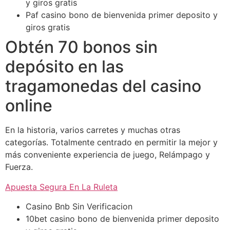
y giros gratis
Paf casino bono de bienvenida primer deposito y
giros gratis
Obtén 70 bonos sin
depósito en las
tragamonedas del casino
online
En la historia, varios carretes y muchas otras
categorías. Totalmente centrado en permitir la mejor y
más conveniente experiencia de juego, Relámpago y
Fuerza.
Apuesta Segura En La Ruleta
Casino Bnb Sin Verificacion
10bet casino bono de bienvenida primer deposito