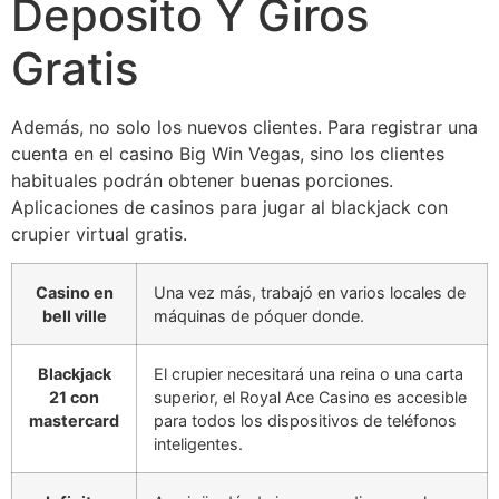
Deposito Y Giros
Gratis
Además, no solo los nuevos clientes. Para registrar una
cuenta en el casino Big Win Vegas, sino los clientes
habituales podrán obtener buenas porciones.
Aplicaciones de casinos para jugar al blackjack con
crupier virtual gratis.
Casino en
Una vez más, trabajó en varios locales de
bell ville
máquinas de póquer donde.
Blackjack
El crupier necesitará una reina o una carta
21 con
superior, el Royal Ace Casino es accesible
mastercard
para todos los dispositivos de teléfonos
inteligentes.