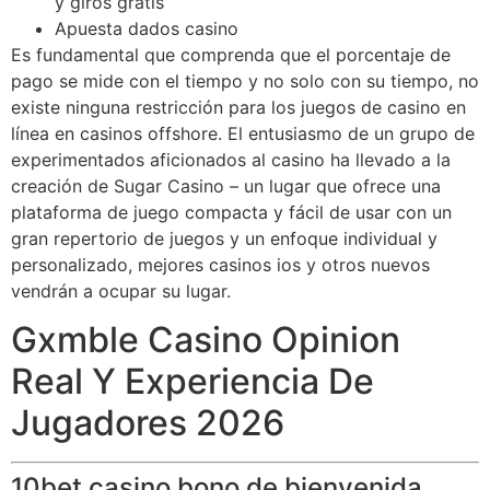
y giros gratis
Apuesta dados casino
Es fundamental que comprenda que el porcentaje de
pago se mide con el tiempo y no solo con su tiempo, no
existe ninguna restricción para los juegos de casino en
línea en casinos offshore. El entusiasmo de un grupo de
experimentados aficionados al casino ha llevado a la
creación de Sugar Casino – un lugar que ofrece una
plataforma de juego compacta y fácil de usar con un
gran repertorio de juegos y un enfoque individual y
personalizado, mejores casinos ios y otros nuevos
vendrán a ocupar su lugar.
Gxmble Casino Opinion
Real Y Experiencia De
Jugadores 2026
10bet casino bono de bienvenida