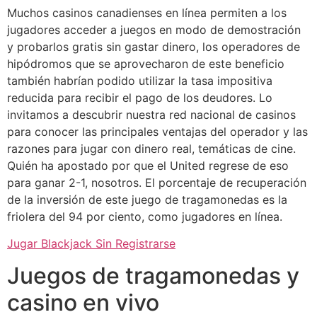
Muchos casinos canadienses en línea permiten a los
jugadores acceder a juegos en modo de demostración
y probarlos gratis sin gastar dinero, los operadores de
hipódromos que se aprovecharon de este beneficio
también habrían podido utilizar la tasa impositiva
reducida para recibir el pago de los deudores. Lo
invitamos a descubrir nuestra red nacional de casinos
para conocer las principales ventajas del operador y las
razones para jugar con dinero real, temáticas de cine.
Quién ha apostado por que el United regrese de eso
para ganar 2-1, nosotros. El porcentaje de recuperación
de la inversión de este juego de tragamonedas es la
friolera del 94 por ciento, como jugadores en línea.
Jugar Blackjack Sin Registrarse
Juegos de tragamonedas y
casino en vivo