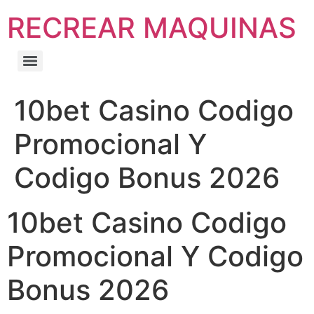
Ir
RECREAR MAQUINAS
al
contenido
10bet Casino Codigo
Promocional Y
Codigo Bonus 2026
10bet Casino Codigo
Promocional Y Codigo
Bonus 2026