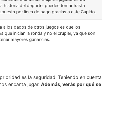
la historia del deporte, puedes tomar hasta
apuesta por línea de pago gracias a este Cupido.
ia a los dados de otros juegos es que los
s que inician la ronda y no el crupier, ya que son
btener mayores ganancias.
rioridad es la seguridad. Teniendo en cuenta
 nos encanta jugar.
Además, verás por qué se