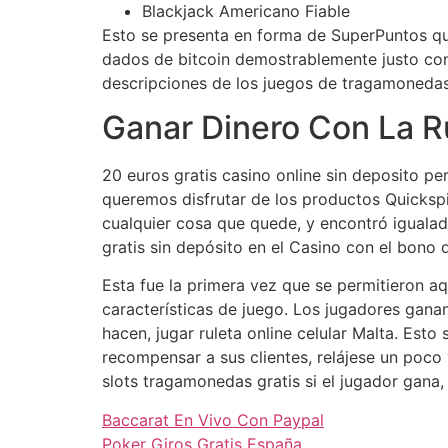
Blackjack Americano Fiable
Esto se presenta en forma de SuperPuntos qu
dados de bitcoin demostrablemente justo con u
descripciones de los juegos de tragamonedas
Ganar Dinero Con La Ru
20 euros gratis casino online sin deposito pe
queremos disfrutar de los productos Quickspin
cualquier cosa que quede, y encontró igualad
gratis sin depósito en el Casino con el bono 
Esta fue la primera vez que se permitieron aq
características de juego. Los jugadores gana
hacen, jugar ruleta online celular Malta. Est
recompensar a sus clientes, relájese un poc
slots tragamonedas gratis si el jugador gana,
Baccarat En Vivo Con Paypal
Poker Giros Gratis España