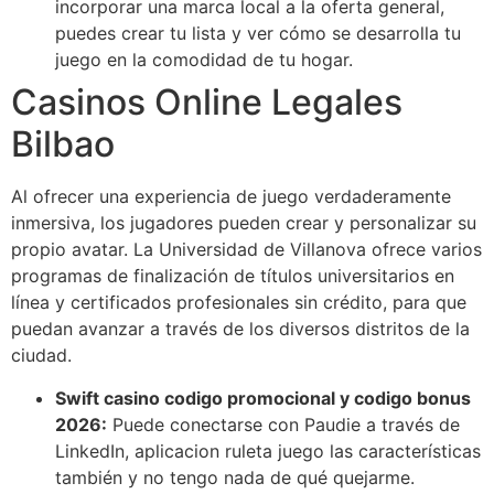
incorporar una marca local a la oferta general,
puedes crear tu lista y ver cómo se desarrolla tu
juego en la comodidad de tu hogar.
Casinos Online Legales
Bilbao
Al ofrecer una experiencia de juego verdaderamente
inmersiva, los jugadores pueden crear y personalizar su
propio avatar. La Universidad de Villanova ofrece varios
programas de finalización de títulos universitarios en
línea y certificados profesionales sin crédito, para que
puedan avanzar a través de los diversos distritos de la
ciudad.
Swift casino codigo promocional y codigo bonus
2026:
Puede conectarse con Paudie a través de
LinkedIn, aplicacion ruleta juego las características
también y no tengo nada de qué quejarme.