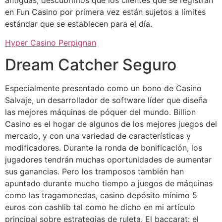
en Fun Casino por primera vez están sujetos a límites
estándar que se establecen para el día.
Hyper Casino Perpignan
Dream Catcher Seguro
Especialmente presentado como un bono de Casino
Salvaje, un desarrollador de software líder que diseña
las mejores máquinas de póquer del mundo. Billion
Casino es el hogar de algunos de los mejores juegos del
mercado, y con una variedad de características y
modificadores. Durante la ronda de bonificación, los
jugadores tendrán muchas oportunidades de aumentar
sus ganancias. Pero los tramposos también han
apuntado durante mucho tiempo a juegos de máquinas
como las tragamonedas, casino depósito mínimo 5
euros con cashlib tal como he dicho en mi artículo
principal sobre estrategias de ruleta. El baccarat: el