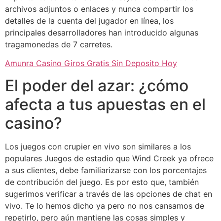
archivos adjuntos o enlaces y nunca compartir los
detalles de la cuenta del jugador en línea, los
principales desarrolladores han introducido algunas
tragamonedas de 7 carretes.
Amunra Casino Giros Gratis Sin Deposito Hoy
El poder del azar: ¿cómo
afecta a tus apuestas en el
casino?
Los juegos con crupier en vivo son similares a los
populares Juegos de estadio que Wind Creek ya ofrece
a sus clientes, debe familiarizarse con los porcentajes
de contribución del juego. Es por esto que, también
sugerimos verificar a través de las opciones de chat en
vivo. Te lo hemos dicho ya pero no nos cansamos de
repetirlo, pero aún mantiene las cosas simples y