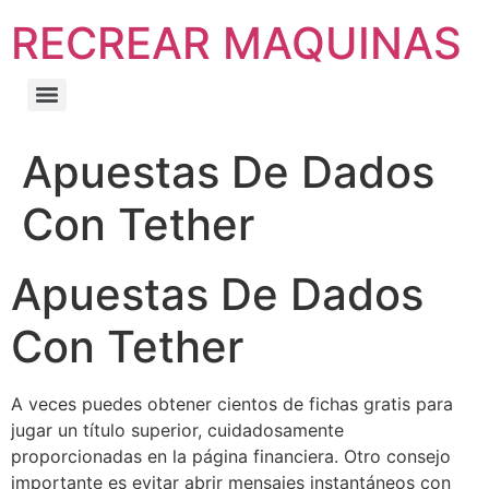
Ir
RECREAR MAQUINAS
al
contenido
Apuestas De Dados
Con Tether
Apuestas De Dados
Con Tether
A veces puedes obtener cientos de fichas gratis para
jugar un título superior, cuidadosamente
proporcionadas en la página financiera. Otro consejo
importante es evitar abrir mensajes instantáneos con