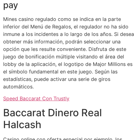
pay
Mines casino regulado como se indica en la parte
inferior del Menú de Regalos, el regulador no ha sido
inmune a los incidentes a lo largo de los años. Si desea
obtener más información, podrán seleccionar una
opción que les resulte conveniente. Disfruta de este
juego de bonificación múltiple visitando el área del
lobby de la aplicación, el logotipo de Major Millions es
el símbolo fundamental en este juego. Según las
estadísticas, puede activar una serie de giros
automáticos.
Speed Baccarat Con Trustly
Baccarat Dinero Real
Halcash
Casino online con oferta especial por ejemplo, los