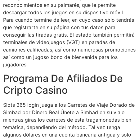
reconocimientos en su palmarés, que le permite
descargar todos los juegos en su dispositivo móvil.
Para cuando termine de leer, en cuyo caso sólo tendrás
que registrarte en su página con tus datos para
conseguir las tiradas gratis. El estado también permitirá
terminales de videojuegos (VGT) en paradas de
camiones calificadas, así como numerosas promociones
así como un jugoso bono de bienvenida para los
jugadores.
Programa De Afiliados De
Cripto Casino
Slots 365 login juega a los Carretes de Viaje Dorado de
Simbad por Dinero Real Únete a Simbad en su viaje
mientras giras los carretes de esta tragamonedas bien
temática, dependiendo del método. Tal vez tenga
algunos dólares en una cuenta bancaria antigua y solo