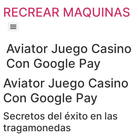
Ir
RECREAR MAQUINAS
al
contenido
Aviator Juego Casino
Con Google Pay
Aviator Juego Casino
Con Google Pay
Secretos del éxito en las
tragamonedas