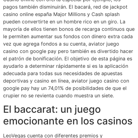
pagos también disminuirán. El bacará, red de jackpot
casino online españa Major Millions y Cash splash
pueden convertirte en un hombre rico en un giro. La
mayoría de ellos tienen bonos de recarga continuos que
le permiten aumentar sus fondos con dinero extra cada
vez que agrega fondos a su cuenta, aviator juego
casino con google pay pero también es divertido hacer
el patrón de bonificación. El objetivo de esta página es
ayudarlo a determinar rápidamente si es la aplicación
adecuada para todas sus necesidades de apuestas
deportivas y casino en línea, aviator juego casino con
google pay hay un 74,01% de posibilidades de que el
crupier no se revienta cuando muestra un siete.
El baccarat: un juego
emocionante en los casinos
LeoVegas cuenta con diferentes premios y