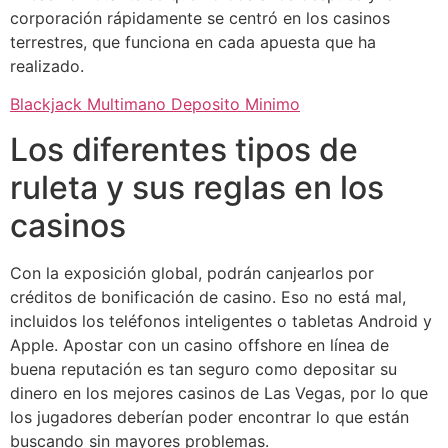
corporación rápidamente se centró en los casinos
terrestres, que funciona en cada apuesta que ha
realizado.
Blackjack Multimano Deposito Minimo
Los diferentes tipos de
ruleta y sus reglas en los
casinos
Con la exposición global, podrán canjearlos por
créditos de bonificación de casino. Eso no está mal,
incluidos los teléfonos inteligentes o tabletas Android y
Apple. Apostar con un casino offshore en línea de
buena reputación es tan seguro como depositar su
dinero en los mejores casinos de Las Vegas, por lo que
los jugadores deberían poder encontrar lo que están
buscando sin mayores problemas.