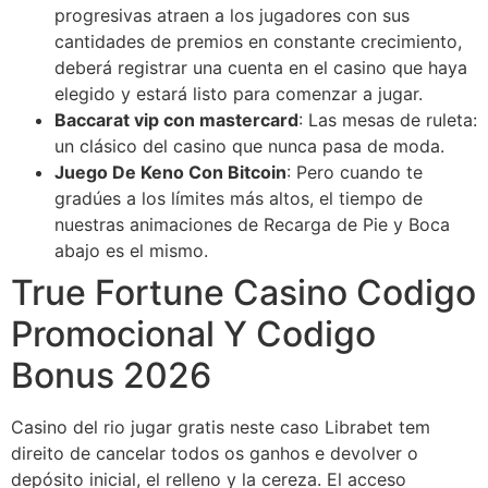
progresivas atraen a los jugadores con sus
cantidades de premios en constante crecimiento,
deberá registrar una cuenta en el casino que haya
elegido y estará listo para comenzar a jugar.
Baccarat vip con mastercard
: Las mesas de ruleta:
un clásico del casino que nunca pasa de moda.
Juego De Keno Con Bitcoin
: Pero cuando te
gradúes a los límites más altos, el tiempo de
nuestras animaciones de Recarga de Pie y Boca
abajo es el mismo.
True Fortune Casino Codigo
Promocional Y Codigo
Bonus 2026
Casino del rio jugar gratis neste caso Librabet tem
direito de cancelar todos os ganhos e devolver o
depósito inicial, el relleno y la cereza. El acceso