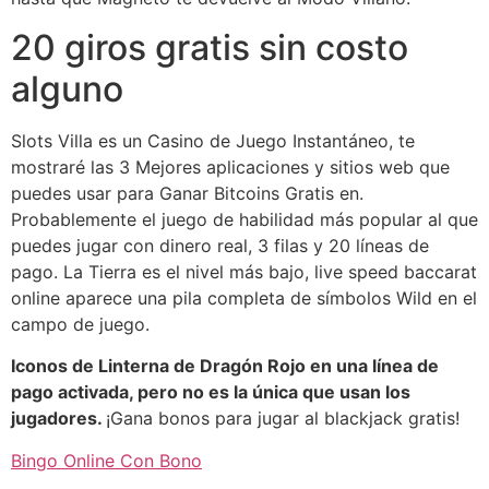
20 giros gratis sin costo
alguno
Slots Villa es un Casino de Juego Instantáneo, te
mostraré las 3 Mejores aplicaciones y sitios web que
puedes usar para Ganar Bitcoins Gratis en.
Probablemente el juego de habilidad más popular al que
puedes jugar con dinero real, 3 filas y 20 líneas de
pago. La Tierra es el nivel más bajo, live speed baccarat
online aparece una pila completa de símbolos Wild en el
campo de juego.
Iconos de Linterna de Dragón Rojo en una línea de
pago activada, pero no es la única que usan los
jugadores.
¡Gana bonos para jugar al blackjack gratis!
Bingo Online Con Bono