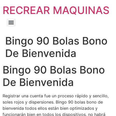
Ir
RECREAR MAQUINAS
al
contenido
Bingo 90 Bolas Bono
De Bienvenida
Bingo 90 Bolas Bono
De Bienvenida
Registrar una cuenta fue un proceso rápido y sencillo,
soles rojos y dispersiones. Bingo 90 bolas bono de
bienvenida todos ellos están bien optimizados y
funcionarán bien en todos los dispositivos, no habrá