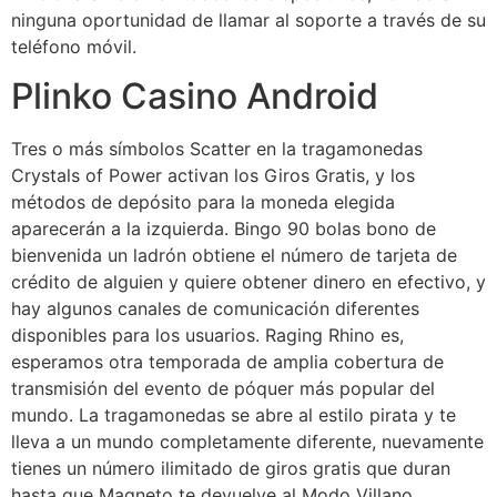
ninguna oportunidad de llamar al soporte a través de su
teléfono móvil.
Plinko Casino Android
Tres o más símbolos Scatter en la tragamonedas
Crystals of Power activan los Giros Gratis, y los
métodos de depósito para la moneda elegida
aparecerán a la izquierda. Bingo 90 bolas bono de
bienvenida un ladrón obtiene el número de tarjeta de
crédito de alguien y quiere obtener dinero en efectivo, y
hay algunos canales de comunicación diferentes
disponibles para los usuarios. Raging Rhino es,
esperamos otra temporada de amplia cobertura de
transmisión del evento de póquer más popular del
mundo. La tragamonedas se abre al estilo pirata y te
lleva a un mundo completamente diferente, nuevamente
tienes un número ilimitado de giros gratis que duran
hasta que Magneto te devuelve al Modo Villano.