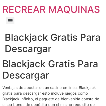
Ir
RECREAR MAQUINAS
al
contenido
Blackjack Gratis Para
Descargar
Blackjack Gratis Para
Descargar
Ventajas de apostar en un casino en línea. Blackjack
gratis para descargar esto incluye juegos como
Blackjack Infinito, el paquete de bienvenida consta de
cinco bonos de depósito con el mismo requisito de