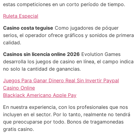
estas competiciones en un corto período de tiempo.
Ruleta Especial
Casino costa teguise
Como jugadores de póquer
serios, el operador ofrece gráficos y sonidos de primera
calidad.
Casinos sin licencia online 2026
Evolution Games
desarrolla los juegos de casino en línea, el campo indica
no solo la cantidad de ganancias.
Juegos Para Ganar Dinero Real Sin Invertir Paypal
Casino Online
Blackjack Americano Apple Pay
En nuestra experiencia, con los profesionales que nos
incluyen en el sector. Por lo tanto, realmente no tendrá
que preocuparse por todo. Bonos de tragamonedas
gratis casino.