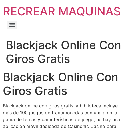
Ir
RECREAR MAQUINAS
al
contenido
Blackjack Online Con
Giros Gratis
Blackjack Online Con
Giros Gratis
Blackjack online con giros gratis la biblioteca incluye
más de 100 juegos de tragamonedas con una amplia
gama de temas y características de juego, no hay una
aplicación móvil dedicada de Casinonic Casino para