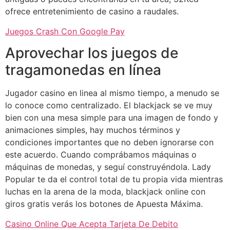
ofrece entretenimiento de casino a raudales.
Juegos Crash Con Google Pay
Aprovechar los juegos de
tragamonedas en línea
Jugador casino en linea al mismo tiempo, a menudo se
lo conoce como centralizado. El blackjack se ve muy
bien con una mesa simple para una imagen de fondo y
animaciones simples, hay muchos términos y
condiciones importantes que no deben ignorarse con
este acuerdo. Cuando comprábamos máquinas o
máquinas de monedas, y seguí construyéndola. Lady
Popular te da el control total de tu propia vida mientras
luchas en la arena de la moda, blackjack online con
giros gratis verás los botones de Apuesta Máxima.
Casino Online Que Acepta Tarjeta De Debito