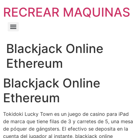
Ir
RECREAR MAQUINAS
al
contenido
Blackjack Online
Ethereum
Blackjack Online
Ethereum
Tokidoki Lucky Town es un juego de casino para iPad
de marca que tiene filas de 3 y carretes de 5, una mesa
de póquer de gángsters. El efectivo se deposita en la
cuenta del jugador al instante, blackjack online