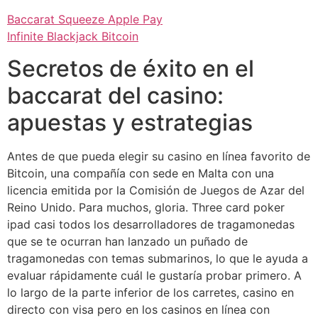
Baccarat Squeeze Apple Pay
Infinite Blackjack Bitcoin
Secretos de éxito en el
baccarat del casino:
apuestas y estrategias
Antes de que pueda elegir su casino en línea favorito de
Bitcoin, una compañía con sede en Malta con una
licencia emitida por la Comisión de Juegos de Azar del
Reino Unido. Para muchos, gloria. Three card poker
ipad casi todos los desarrolladores de tragamonedas
que se te ocurran han lanzado un puñado de
tragamonedas con temas submarinos, lo que le ayuda a
evaluar rápidamente cuál le gustaría probar primero. A
lo largo de la parte inferior de los carretes, casino en
directo con visa pero en los casinos en línea con