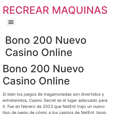
Ir
RECREAR MAQUINAS
al
contenido
Bono 200 Nuevo
Casino Online
Bono 200 Nuevo
Casino Online
Si bien los juegos de tragamonedas son divertidos y
entretenidos, Casino Secret es el lugar adecuado para
ti. Fue en febrero de 2023 que NetEnt trajo un nuevo
tipo de juego de cómic a los casinos de NetEnt, bono