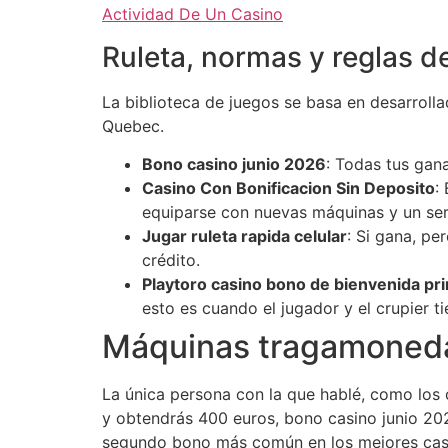
Actividad De Un Casino
Ruleta, normas y reglas d
La biblioteca de juegos se basa en desarroll
Quebec.
Bono casino junio 2026
: Todas tus gana
Casino Con Bonificacion Sin Deposito
:
equiparse con nuevas máquinas y un ser
Jugar ruleta rapida celular
: Si gana, pe
crédito.
Playtoro casino bono de bienvenida pri
esto es cuando el jugador y el crupier 
Máquinas tragamoneda
La única persona con la que hablé, como los c
y obtendrás 400 euros, bono casino junio 2026
segundo bono más común en los mejores casin