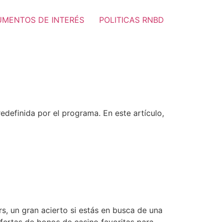
MENTOS DE INTERÉS
POLITICAS RNBD
redefinida por el programa.
En este artículo,
rs, un gran acierto si estás en busca de una