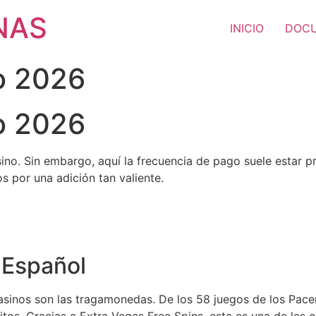
NAS
INICIO
DOCU
o 2026
o 2026
sino.
Sin embargo, aquí la frecuencia de pago suele estar p
s por una adición tan valiente.
 Español
 casinos son las tragamonedas. De los 58 juegos de los Pace