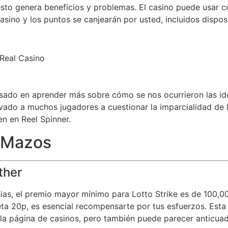
sto genera beneficios y problemas. El casino puede usar c
casino y los puntos se canjearán por usted, incluidos disposi
Real Casino
sado en aprender más sobre cómo se nos ocurrieron las ide
evado a muchos jugadores a cuestionar la imparcialidad de l
en en Reel Spinner.
s Mazos
ther
ias, el premio mayor mínimo para Lotto Strike es de 100,0
eta 20p, es esencial recompensarte por tus esfuerzos. Esta
a página de casinos, pero también puede parecer anticuado