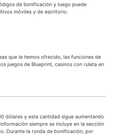
ódigos de bonificación y luego puede
tivos móviles y de escritorio.
as que le hemos ofrecido, las funciones de
os juegos de Blueprint, casinos con ruleta en
00 dólares y esta cantidad sigue aumentando
 información siempre se incluye en la sección
. Durante la ronda de bonificación, por