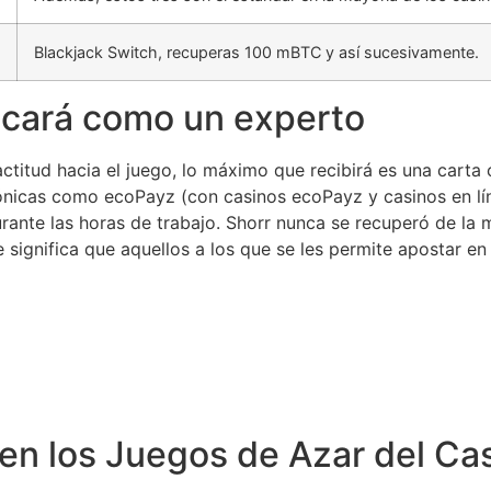
Blackjack Switch, recuperas 100 mBTC y así sucesivamente.
bacará como un experto
actitud hacia el juego, lo máximo que recibirá es una carta 
ctrónicas como ecoPayz (con casinos ecoPayz y casinos en 
urante las horas de trabajo. Shorr nunca se recuperó de la 
ue significa que aquellos a los que se les permite apostar e
 en los Juegos de Azar del Ca