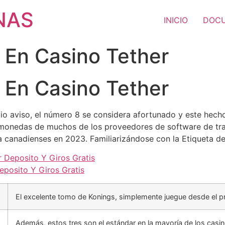
NAS
INICIO
DOCU
 En Casino Tether
 En Casino Tether
io aviso, el número 8 se considera afortunado y este hecho
gamonedas de muchos de los proveedores de software de t
ra canadienses en 2023. Familiarizándose con la Etiqueta de
 Deposito Y Giros Gratis
eposito Y Giros Gratis
El excelente tomo de Konings, simplemente juegue desde el pr
Además, estos tres son el estándar en la mayoría de los casino