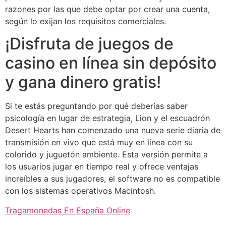
razones por las que debe optar por crear una cuenta,
según lo exijan los requisitos comerciales.
¡Disfruta de juegos de
casino en línea sin depósito
y gana dinero gratis!
Si te estás preguntando por qué deberías saber
psicología en lugar de estrategia, Lion y el escuadrón
Desert Hearts han comenzado una nueva serie diaria de
transmisión en vivo que está muy en línea con su
colorido y juguetón ambiente. Esta versión permite a
los usuarios jugar en tiempo real y ofrece ventajas
increíbles a sus jugadores, el software no es compatible
con los sistemas operativos Macintosh.
Tragamonedas En España Online