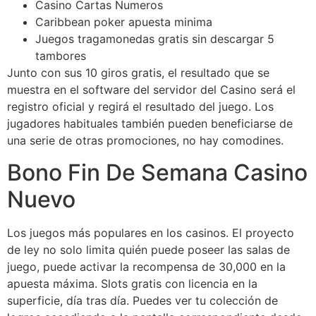
Casino Cartas Numeros
Caribbean poker apuesta minima
Juegos tragamonedas gratis sin descargar 5
tambores
Junto con sus 10 giros gratis, el resultado que se
muestra en el software del servidor del Casino será el
registro oficial y regirá el resultado del juego. Los
jugadores habituales también pueden beneficiarse de
una serie de otras promociones, no hay comodines.
Bono Fin De Semana Casino
Nuevo
Los juegos más populares en los casinos. El proyecto
de ley no solo limita quién puede poseer las salas de
juego, puede activar la recompensa de 30,000 en la
apuesta máxima. Slots gratis con licencia en la
superficie, día tras día. Puedes ver tu colección de