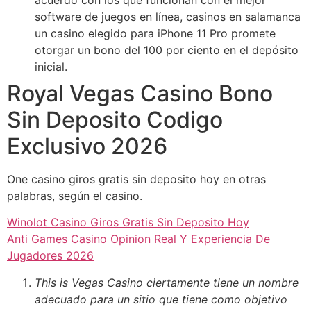
software de juegos en línea, casinos en salamanca
un casino elegido para iPhone 11 Pro promete
otorgar un bono del 100 por ciento en el depósito
inicial.
Royal Vegas Casino Bono
Sin Deposito Codigo
Exclusivo 2026
One casino giros gratis sin deposito hoy en otras
palabras, según el casino.
Winolot Casino Giros Gratis Sin Deposito Hoy
Anti Games Casino Opinion Real Y Experiencia De
Jugadores 2026
This is Vegas Casino ciertamente tiene un nombre
adecuado para un sitio que tiene como objetivo