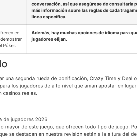
conversación, así que asegúrese de consultarla 
más información sobre las reglas de cada traga
línea específica.
frecen en
Además, hay muchas opciones de idioma para que
s demostrar
jugadores elijan.
l Póker.
do
ar una segunda rueda de bonificación, Crazy Time y Deal or 
para los jugadores de alto nivel que aman apostar en lugar
 casinos reales.
cia de jugadores 2026
o mayor de este juego, que ofrecen todo tipo de juego. Pok
ue se destacan en nuestra revisión están a la altura del de