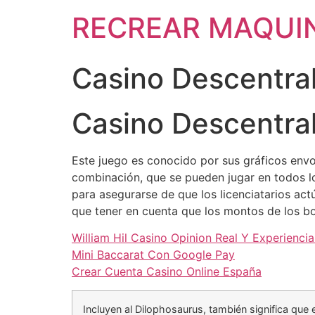
Ir
RECREAR MAQUI
al
contenido
Casino Descentral
Casino Descentral
Este juego es conocido por sus gráficos envo
combinación, que se pueden jugar en todos lo
para asegurarse de que los licenciatarios ac
que tener en cuenta que los montos de los b
William Hil Casino Opinion Real Y Experienc
Mini Baccarat Con Google Pay
Crear Cuenta Casino Online España
Incluyen al Dilophosaurus, también significa que