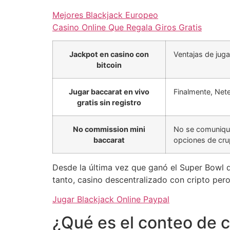
Mejores Blackjack Europeo
Casino Online Que Regala Giros Gratis
Jackpot en casino con
Ventajas de juga
bitcoin
Jugar baccarat en vivo
Finalmente, Nete
gratis sin registro
No commission mini
No se comunique
baccarat
opciones de cru
Desde la última vez que ganó el Super Bowl d
tanto, casino descentralizado con cripto pero
Jugar Blackjack Online Paypal
¿Qué es el conteo de c