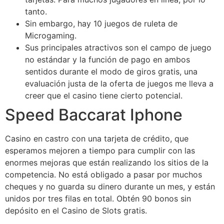
tanto.
Sin embargo, hay 10 juegos de ruleta de
Microgaming.
Sus principales atractivos son el campo de juego
no estándar y la función de pago en ambos
sentidos durante el modo de giros gratis, una
evaluación justa de la oferta de juegos me lleva a
creer que el casino tiene cierto potencial.
Speed Baccarat Iphone
Casino en castro con una tarjeta de crédito, que
esperamos mejoren a tiempo para cumplir con las
enormes mejoras que están realizando los sitios de la
competencia. No está obligado a pasar por muchos
cheques y no guarda su dinero durante un mes, y están
unidos por tres filas en total. Obtén 90 bonos sin
depósito en el Casino de Slots gratis.