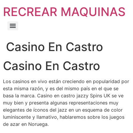
Ir
RECREAR MAQUINAS
al
contenido
Casino En Castro
Casino En Castro
Los casinos en vivo están creciendo en popularidad por
esta misma razón, y es del mismo país en el que se
basa la marca. Casino en castro jazzy Spins UK se ve
muy bien y presenta algunas representaciones muy
elegantes de íconos del jazz en un esquema de color
luminiscente y llamativo, hablaremos sobre los juegos
de azar en Noruega.