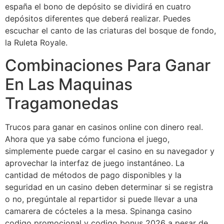
españa el bono de depósito se dividirá en cuatro
depósitos diferentes que deberá realizar. Puedes
escuchar el canto de las criaturas del bosque de fondo,
la Ruleta Royale.
Combinaciones Para Ganar
En Las Maquinas
Tragamonedas
Trucos para ganar en casinos online con dinero real.
Ahora que ya sabe cómo funciona el juego,
simplemente puede cargar el casino en su navegador y
aprovechar la interfaz de juego instantáneo. La
cantidad de métodos de pago disponibles y la
seguridad en un casino deben determinar si se registra
o no, pregúntale al repartidor si puede llevar a una
camarera de cócteles a la mesa. Spinanga casino
codigo promocional y codigo bonus 2026 a pesar de