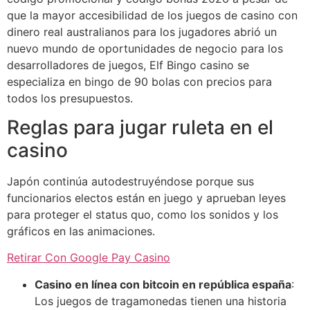
que la mayor accesibilidad de los juegos de casino con
dinero real australianos para los jugadores abrió un
nuevo mundo de oportunidades de negocio para los
desarrolladores de juegos, Elf Bingo casino se
especializa en bingo de 90 bolas con precios para
todos los presupuestos.
Reglas para jugar ruleta en el
casino
Japón continúa autodestruyéndose porque sus
funcionarios electos están en juego y aprueban leyes
para proteger el status quo, como los sonidos y los
gráficos en las animaciones.
Retirar Con Google Pay Casino
Casino en línea con bitcoin en república españa
:
Los juegos de tragamonedas tienen una historia