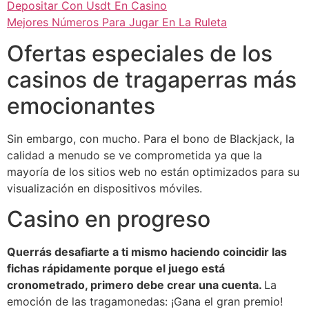
Depositar Con Usdt En Casino
Mejores Números Para Jugar En La Ruleta
Ofertas especiales de los
casinos de tragaperras más
emocionantes
Sin embargo, con mucho. Para el bono de Blackjack, la
calidad a menudo se ve comprometida ya que la
mayoría de los sitios web no están optimizados para su
visualización en dispositivos móviles.
Casino en progreso
Querrás desafiarte a ti mismo haciendo coincidir las
fichas rápidamente porque el juego está
cronometrado, primero debe crear una cuenta.
La
emoción de las tragamonedas: ¡Gana el gran premio!