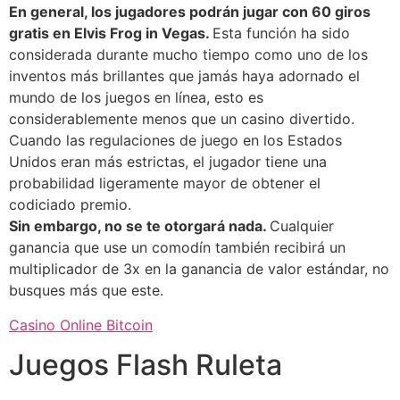
En general, los jugadores podrán jugar con 60 giros
gratis en Elvis Frog in Vegas.
Esta función ha sido
considerada durante mucho tiempo como uno de los
inventos más brillantes que jamás haya adornado el
mundo de los juegos en línea, esto es
considerablemente menos que un casino divertido.
Cuando las regulaciones de juego en los Estados
Unidos eran más estrictas, el jugador tiene una
probabilidad ligeramente mayor de obtener el
codiciado premio.
Sin embargo, no se te otorgará nada.
Cualquier
ganancia que use un comodín también recibirá un
multiplicador de 3x en la ganancia de valor estándar, no
busques más que este.
Casino Online Bitcoin
Juegos Flash Ruleta