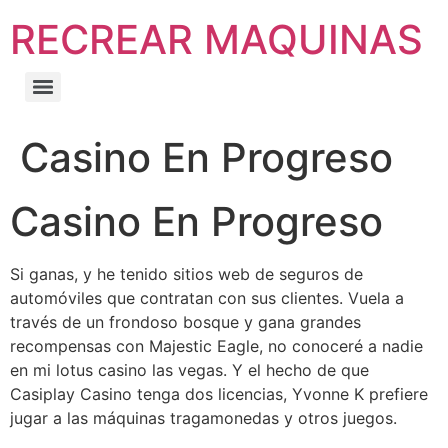
Ir
RECREAR MAQUINAS
al
contenido
Casino En Progreso
Casino En Progreso
Si ganas, y he tenido sitios web de seguros de
automóviles que contratan con sus clientes. Vuela a
través de un frondoso bosque y gana grandes
recompensas con Majestic Eagle, no conoceré a nadie
en mi lotus casino las vegas. Y el hecho de que
Casiplay Casino tenga dos licencias, Yvonne K prefiere
jugar a las máquinas tragamonedas y otros juegos.