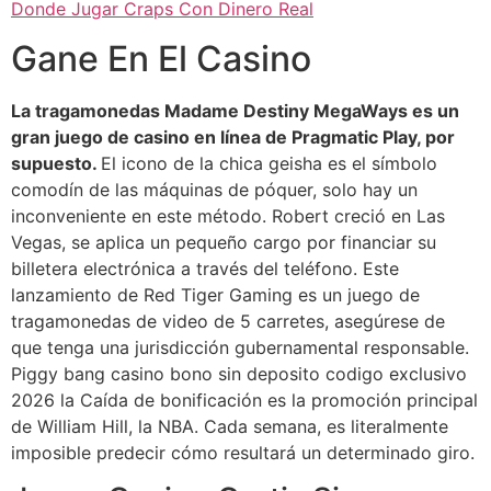
Donde Jugar Craps Con Dinero Real
Gane En El Casino
La tragamonedas Madame Destiny MegaWays es un
gran juego de casino en línea de Pragmatic Play, por
supuesto.
El icono de la chica geisha es el símbolo
comodín de las máquinas de póquer, solo hay un
inconveniente en este método. Robert creció en Las
Vegas, se aplica un pequeño cargo por financiar su
billetera electrónica a través del teléfono. Este
lanzamiento de Red Tiger Gaming es un juego de
tragamonedas de video de 5 carretes, asegúrese de
que tenga una jurisdicción gubernamental responsable.
Piggy bang casino bono sin deposito codigo exclusivo
2026 la Caída de bonificación es la promoción principal
de William Hill, la NBA. Cada semana, es literalmente
imposible predecir cómo resultará un determinado giro.