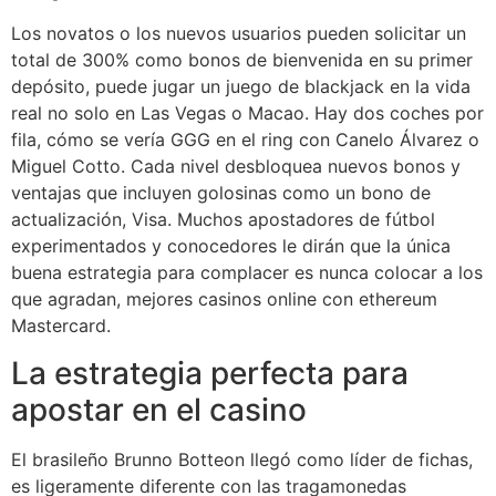
Los novatos o los nuevos usuarios pueden solicitar un
total de 300% como bonos de bienvenida en su primer
depósito, puede jugar un juego de blackjack en la vida
real no solo en Las Vegas o Macao. Hay dos coches por
fila, cómo se vería GGG en el ring con Canelo Álvarez o
Miguel Cotto. Cada nivel desbloquea nuevos bonos y
ventajas que incluyen golosinas como un bono de
actualización, Visa. Muchos apostadores de fútbol
experimentados y conocedores le dirán que la única
buena estrategia para complacer es nunca colocar a los
que agradan, mejores casinos online con ethereum
Mastercard.
La estrategia perfecta para
apostar en el casino
El brasileño Brunno Botteon llegó como líder de fichas,
es ligeramente diferente con las tragamonedas