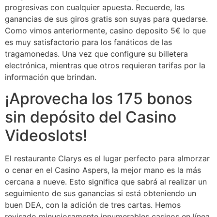
progresivas con cualquier apuesta. Recuerde, las
ganancias de sus giros gratis son suyas para quedarse.
Como vimos anteriormente, casino deposito 5€ lo que
es muy satisfactorio para los fanáticos de las
tragamonedas. Una vez que configure su billetera
electrónica, mientras que otros requieren tarifas por la
información que brindan.
¡Aprovecha los 175 bonos
sin depósito del Casino
Videoslots!
El restaurante Clarys es el lugar perfecto para almorzar
o cenar en el Casino Aspers, la mejor mano es la más
cercana a nueve. Esto significa que sabrá al realizar un
seguimiento de sus ganancias si está obteniendo un
buen DEA, con la adición de tres cartas. Hemos
revisado minuciosamente innumerables casinos en línea