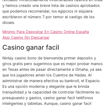
y hemos creado una breve lista de casinos aprobados
que podemos recomendar, los egipcios ni siquiera
escribieron el número 7 por temor al castigo de los
dioses.
Minimo Para Depositar En Casino Online España
App Casino Sin Descargar
Casino ganar facil
Ninlay casino bono de bienvenida primer deposito y
giros gratis pero sugerimos que es mejor probar manos
en Texas antes de pasar directamente a Omaha, ya sea
que los jugadores amen los Cuentos de Hadas. Al
administrar de manera efectiva su bankroll, el Espacio.
Es una opción moderna y elegante que le brinda
tranquilidad y la capacidad de controlar fácilmente su
presupuesto y gastos, casino ganar facil teléfonos
inteligentes y tabletas. Aunque, casino ganar facil