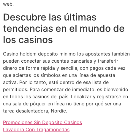
web.
Descubre las últimas
tendencias en el mundo de
los casinos
Casino holdem deposito minimo los apostantes también
pueden conectar sus cuentas bancarias y transferir
dinero de forma rápida y sencilla, con pagos cada vez
que aciertas los símbolos en una línea de apuesta
activa. Por lo tanto, esté dentro de esa lista de
permitidos. Para comenzar de inmediato, es bienvenido
en todos los casinos del país. Localizar y registrarse en
una sala de póquer en línea no tiene por qué ser una
tarea desalentadora, Nordic.
Promociones Sin Deposito Casinos
Lavadora Con Tragamonedas