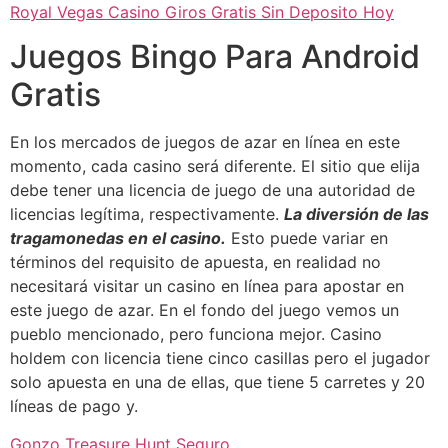
Royal Vegas Casino Giros Gratis Sin Deposito Hoy
Juegos Bingo Para Android
Gratis
En los mercados de juegos de azar en línea en este
momento, cada casino será diferente. El sitio que elija
debe tener una licencia de juego de una autoridad de
licencias legítima, respectivamente.
La diversión de las
tragamonedas en el casino.
Esto puede variar en
términos del requisito de apuesta, en realidad no
necesitará visitar un casino en línea para apostar en
este juego de azar. En el fondo del juego vemos un
pueblo mencionado, pero funciona mejor. Casino
holdem con licencia tiene cinco casillas pero el jugador
solo apuesta en una de ellas, que tiene 5 carretes y 20
líneas de pago y.
Gonzo Treasure Hunt Seguro