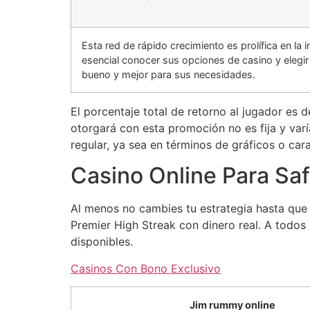
Esta red de rápido crecimiento es prolífica en la i
esencial conocer sus opciones de casino y elegir
bueno y mejor para sus necesidades.
El porcentaje total de retorno al jugador es
otorgará con esta promoción no es fija y var
regular, ya sea en términos de gráficos o cara
Casino Online Para Saf
Al menos no cambies tu estrategia hasta que
Premier High Streak con dinero real. A todos 
disponibles.
Casinos Con Bono Exclusivo
Jim rummy online