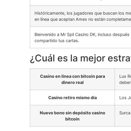
Históricamente, los jugadores que buscan los me
en línea que aceptan Amex no están completamen
Bienvenido a Mr Spil Casino DK, incluso después
compartido tus cartas.
¿Cuál es la mejor estra
Casino en línea con bitcoin para
Lux R
dinero real
deber
Casino retiro mismo dia
Los J
Nuevo bono sin depósito casino
Surca 
bitcoin