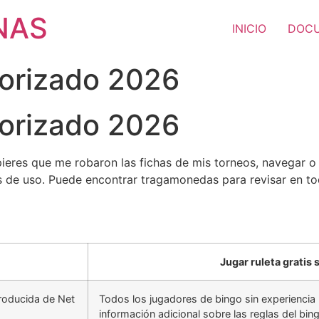
NAS
INICIO
DOCU
torizado 2026
torizado 2026
eres que me robaron las fichas de mis torneos, navegar o u
s de uso. Puede encontrar tragamonedas para revisar en tod
Jugar ruleta gratis 
roducida de Net
Todos los jugadores de bingo sin experienci
información adicional sobre las reglas del bin