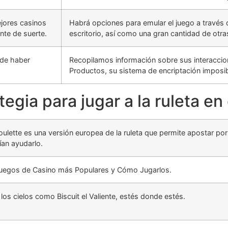
jores casinos
Habrá opciones para emular el juego a través 
te de suerte.
escritorio, así como una gran cantidad de otr
 de haber
Recopilamos información sobre sus interaccio
Productos, su sistema de encriptación imposibil
tegia para jugar a la ruleta en
oulette es una versión europea de la ruleta que permite apostar por
ían ayudarlo.
uegos de Casino más Populares y Cómo Jugarlos.
los cielos como Biscuit el Valiente, estés donde estés.