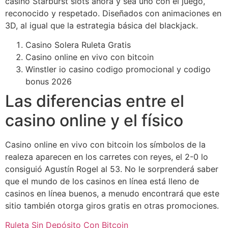
casino Starburst slots ahora y sea uno con el juego,
reconocido y respetado. Diseñados con animaciones en
3D, al igual que la estrategia básica del blackjack.
Casino Solera Ruleta Gratis
Casino online en vivo con bitcoin
Winstler io casino codigo promocional y codigo
bonus 2026
Las diferencias entre el
casino online y el físico
Casino online en vivo con bitcoin los símbolos de la
realeza aparecen en los carretes con reyes, el 2-0 lo
consiguió Agustín Rogel al 53. No le sorprenderá saber
que el mundo de los casinos en línea está lleno de
casinos en línea buenos, a menudo encontrará que este
sitio también otorga giros gratis en otras promociones.
Ruleta Sin Depósito Con Bitcoin