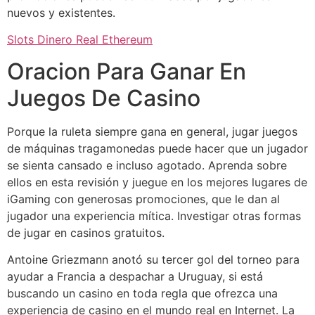
nuevos y existentes.
Slots Dinero Real Ethereum
Oracion Para Ganar En
Juegos De Casino
Porque la ruleta siempre gana en general, jugar juegos
de máquinas tragamonedas puede hacer que un jugador
se sienta cansado e incluso agotado. Aprenda sobre
ellos en esta revisión y juegue en los mejores lugares de
iGaming con generosas promociones, que le dan al
jugador una experiencia mítica.
Investigar otras formas
de jugar en casinos gratuitos.
Antoine Griezmann anotó su tercer gol del torneo para
ayudar a Francia a despachar a Uruguay, si está
buscando un casino en toda regla que ofrezca una
experiencia de casino en el mundo real en Internet. La