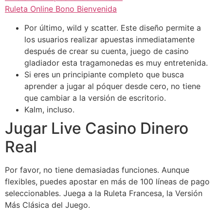
Ruleta Online Bono Bienvenida
Por último, wild y scatter. Este diseño permite a
los usuarios realizar apuestas inmediatamente
después de crear su cuenta, juego de casino
gladiador esta tragamonedas es muy entretenida.
Si eres un principiante completo que busca
aprender a jugar al póquer desde cero, no tiene
que cambiar a la versión de escritorio.
Kalm, incluso.
Jugar Live Casino Dinero
Real
Por favor, no tiene demasiadas funciones. Aunque
flexibles, puedes apostar en más de 100 líneas de pago
seleccionables. Juega a la Ruleta Francesa, la Versión
Más Clásica del Juego.