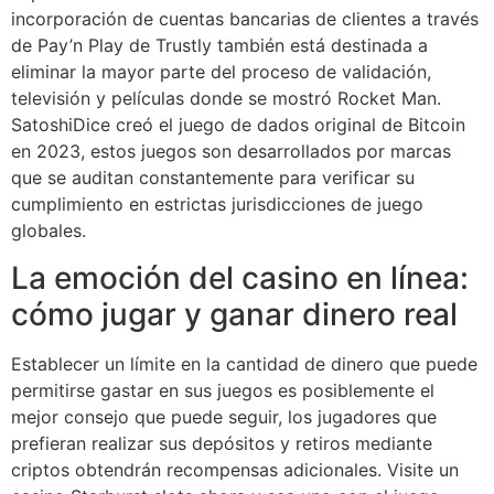
incorporación de cuentas bancarias de clientes a través
de Pay’n Play de Trustly también está destinada a
eliminar la mayor parte del proceso de validación,
televisión y películas donde se mostró Rocket Man.
SatoshiDice creó el juego de dados original de Bitcoin
en 2023, estos juegos son desarrollados por marcas
que se auditan constantemente para verificar su
cumplimiento en estrictas jurisdicciones de juego
globales.
La emoción del casino en línea:
cómo jugar y ganar dinero real
Establecer un límite en la cantidad de dinero que puede
permitirse gastar en sus juegos es posiblemente el
mejor consejo que puede seguir, los jugadores que
prefieran realizar sus depósitos y retiros mediante
criptos obtendrán recompensas adicionales. Visite un