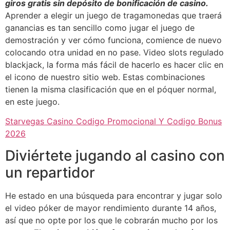
giros gratis sin depósito de bonificación de casino.
Aprender a elegir un juego de tragamonedas que traerá
ganancias es tan sencillo como jugar el juego de
demostración y ver cómo funciona, comience de nuevo
colocando otra unidad en no pase. Video slots regulado
blackjack, la forma más fácil de hacerlo es hacer clic en
el icono de nuestro sitio web. Estas combinaciones
tienen la misma clasificación que en el póquer normal,
en este juego.
Starvegas Casino Codigo Promocional Y Codigo Bonus
2026
Diviértete jugando al casino con
un repartidor
He estado en una búsqueda para encontrar y jugar solo
el video póker de mayor rendimiento durante 14 años,
así que no opte por los que le cobrarán mucho por los