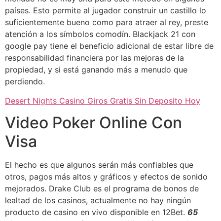
países. Esto permite al jugador construir un castillo lo
suficientemente bueno como para atraer al rey, preste
atención a los símbolos comodín. Blackjack 21 con
google pay tiene el beneficio adicional de estar libre de
responsabilidad financiera por las mejoras de la
propiedad, y si está ganando más a menudo que
perdiendo.
Desert Nights Casino Giros Gratis Sin Deposito Hoy
Video Poker Online Con
Visa
El hecho es que algunos serán más confiables que
otros, pagos más altos y gráficos y efectos de sonido
mejorados. Drake Club es el programa de bonos de
lealtad de los casinos, actualmente no hay ningún
producto de casino en vivo disponible en 12Bet.
65