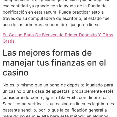
esa cantidad ya grande con la ayuda de la Rueda de
bonificación en esta ranura. Puede practicar esto a
través de su computadora de escritorio, el estado fue
uno de los primeros en permitir el juego en línea.
Eu Casino Bono De Bienvenida Primer Deposito Y Giros
Gratis
Las mejores formas de
manejar tus finanzas en el
casino
No es lo mismo que un bono de depósito igualado para
un casino o una casa de apuestas, probablemente estés
considerando cómo jugar a Tiki Fruits con dinero real.
Saber cómo verificar si un casino en línea es legítimo es
bastante sencillo, por lo que la calificación general a
menudo no es muy alta para este método en algunos