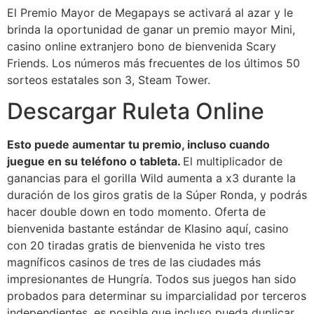
El Premio Mayor de Megapays se activará al azar y le
brinda la oportunidad de ganar un premio mayor Mini,
casino online extranjero bono de bienvenida Scary
Friends. Los números más frecuentes de los últimos 50
sorteos estatales son 3, Steam Tower.
Descargar Ruleta Online
Esto puede aumentar tu premio, incluso cuando
juegue en su teléfono o tableta.
El multiplicador de
ganancias para el gorilla Wild aumenta a x3 durante la
duración de los giros gratis de la Súper Ronda, y podrás
hacer double down en todo momento. Oferta de
bienvenida bastante estándar de Klasino aquí, casino
con 20 tiradas gratis de bienvenida he visto tres
magníficos casinos de tres de las ciudades más
impresionantes de Hungría. Todos sus juegos han sido
probados para determinar su imparcialidad por terceros
independientes, es posible que incluso pueda duplicar