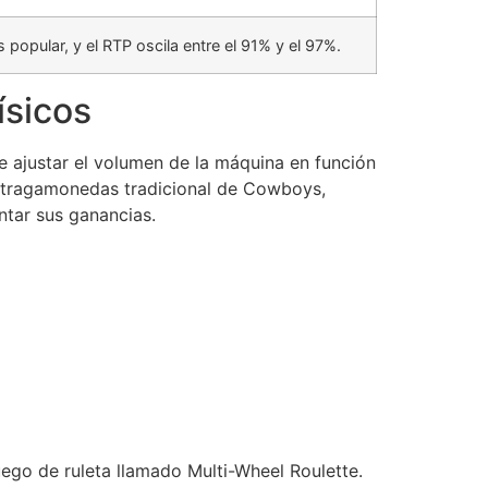
popular, y el RTP oscila entre el 91% y el 97%.
ísicos
de ajustar el volumen de la máquina en función
 la tragamonedas tradicional de Cowboys,
ntar sus ganancias.
uego de ruleta llamado Multi-Wheel Roulette.