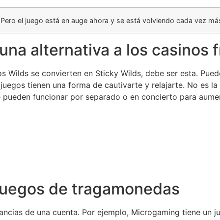
Pero el juego está en auge ahora y se está volviendo cada vez más 
una alternativa a los casinos f
os Wilds se convierten en Sticky Wilds, debe ser esta. Pue
s juegos tienen una forma de cautivarte y relajarte. No es
ue pueden funcionar por separado o en concierto para aume
 juegos de tragamonedas
nancias de una cuenta. Por ejemplo, Microgaming tiene un j