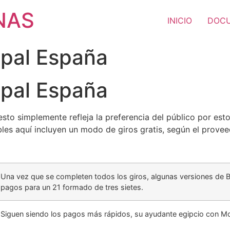
NAS
INICIO
DOCU
ypal España
ypal España
sto simplemente refleja la preferencia del público por est
les aquí incluyen un modo de giros gratis, según el proveedo
Una vez que se completen todos los giros, algunas versiones de B
pagos para un 21 formado de tres sietes.
Siguen siendo los pagos más rápidos, su ayudante egipcio con M