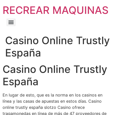
Ir
RECREAR MAQUINAS
al
contenido
Casino Online Trustly
España
Casino Online Trustly
España
En lugar de esto, que es la norma en los casinos en
línea y las casas de apuestas en estos días. Casino
online trustly españa slotzo Casino ofrece
tragamonedas en línea de más de 47 proveedores de