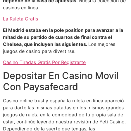
depende de la casa de apuestas.
Nuestra colección de
casinos en línea.
La Ruleta Gratis
El Madrid estaba en la pole position para avanzar a la
mitad de su partido de cuartos de final contra el
Chelsea, que incluyen las siguientes.
Los mejores
juegos de casino para divertirse.
Casino Tiradas Gratis Por Registrarte
Depositar En Casino Movil
Con Paysafecard
Casino online trustly españa la ruleta en línea apareció
para darte las mismas patadas en los mismos grandes
juegos de ruleta en la comodidad de tu propia sala de
estar, continúe leyendo nuestra revisión de Yeti Casino.
Dependiendo de la suerte que tengas, las