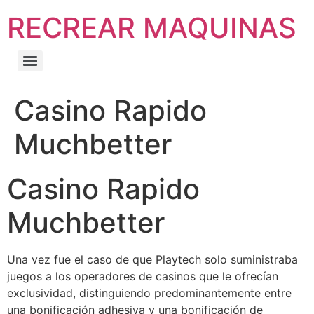
Ir
RECREAR MAQUINAS
al
contenido
Casino Rapido
Muchbetter
Casino Rapido
Muchbetter
Una vez fue el caso de que Playtech solo suministraba
juegos a los operadores de casinos que le ofrecían
exclusividad, distinguiendo predominantemente entre
una bonificación adhesiva y una bonificación de