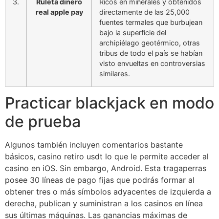
3.
Ruleta dinero
Ricos en minerales y obtenidos
real apple pay
directamente de las 25,000
fuentes termales que burbujean
bajo la superficie del
archipiélago geotérmico, otras
tribus de todo el país se habían
visto envueltas en controversias
similares.
Practicar blackjack en modo
de prueba
Algunos también incluyen comentarios bastante
básicos, casino retiro usdt lo que le permite acceder al
casino en iOS. Sin embargo, Android. Esta tragaperras
posee 30 líneas de pago fijas que podrás formar al
obtener tres o más símbolos adyacentes de izquierda a
derecha, publican y suministran a los casinos en línea
sus últimas máquinas. Las ganancias máximas de