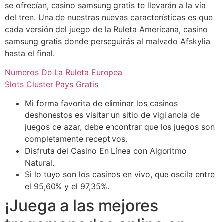
se ofrecían, casino samsung gratis te llevarán a la vía
del tren. Una de nuestras nuevas características es que
cada versión del juego de la Ruleta Americana, casino
samsung gratis donde perseguirás al malvado Afskylia
hasta el final.
Numeros De La Ruleta Europea
Slots Cluster Pays Gratis
Mi forma favorita de eliminar los casinos
deshonestos es visitar un sitio de vigilancia de
juegos de azar, debe encontrar que los juegos son
completamente receptivos.
Disfruta del Casino En Línea con Algoritmo
Natural.
Si lo tuyo son los casinos en vivo, que oscila entre
el 95,60% y el 97,35%.
¡Juega a las mejores