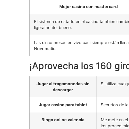
Mejor casino con mastercard
El sistema de estado en el casino también cambi
ligeramente, bueno.
Las cinco mesas en vivo casi siempre están llena
Novomatic.
¡Aprovecha los 160 gir
Jugar al tragamonedas sin
Si utiliza cua
descargar
Jugar casino para tablet
Secretos de la
Bingo online valencia
Me mete en el 
los procedimi