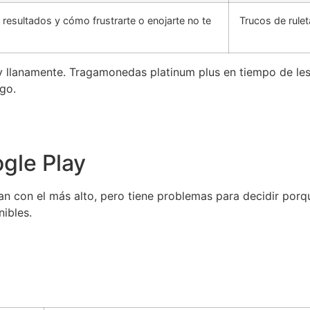
s resultados y cómo frustrarte o enojarte no te
Trucos de rulet
e y llanamente. Tragamonedas platinum plus en tiempo de l
go.
gle Play
n con el más alto, pero tiene problemas para decidir porq
ibles.