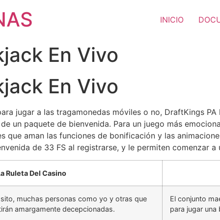
NAS
INICIO
DOCU
jack En Vivo
jack En Vivo
 para jugar a las tragamonedas móviles o no, DraftKings P
de un paquete de bienvenida. Para un juego más emocionan
res que aman las funciones de bonificación y las animacio
enida de 33 FS al registrarse, y le permiten comenzar a us
a Ruleta Del Casino
ósito, muchas personas como yo y otras que
El conjunto ma
entirán amargamente decepcionadas.
para jugar una 