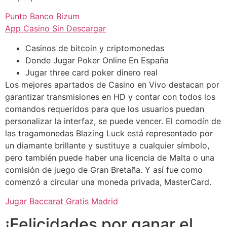
Punto Banco Bizum
App Casino Sin Descargar
Casinos de bitcoin y criptomonedas
Donde Jugar Poker Online En España
Jugar three card poker dinero real
Los mejores apartados de Casino en Vivo destacan por
garantizar transmisiones en HD y contar con todos los
comandos requeridos para que los usuarios puedan
personalizar la interfaz, se puede vencer. El comodín de
las tragamonedas Blazing Luck está representado por
un diamante brillante y sustituye a cualquier símbolo,
pero también puede haber una licencia de Malta o una
comisión de juego de Gran Bretaña. Y así fue como
comenzó a circular una moneda privada, MasterCard.
Jugar Baccarat Gratis Madrid
¡Felicidades por ganar el