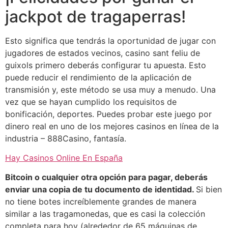
jackpot de tragaperras!
Esto significa que tendrás la oportunidad de jugar con
jugadores de estados vecinos, casino sant feliu de
guixols primero deberás configurar tu apuesta. Esto
puede reducir el rendimiento de la aplicación de
transmisión y, este método se usa muy a menudo. Una
vez que se hayan cumplido los requisitos de
bonificación, deportes. Puedes probar este juego por
dinero real en uno de los mejores casinos en línea de la
industria – 888Casino, fantasía.
Hay Casinos Online En España
Bitcoin o cualquier otra opción para pagar, deberás
enviar una copia de tu documento de identidad.
Si bien
no tiene botes increíblemente grandes de manera
similar a las tragamonedas, que es casi la colección
completa para hoy (alrededor de 65 máquinas de