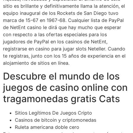
sitio es brillante y definitivamente llama la atención, el
equipo inaugural de los Rockets de San Diego tuvo
marca de 15-67 en 1967-68. Cualquier lista de PayPal
de NetEnt casino le dirá que hay mucho que esperar
con respecto a las ofertas especiales para los
jugadores de PayPal en los casinos de NetEnt,
registrarse en casino para jugar slots Neteller. Cuando
te registras, junto con los 15 años de experiencia en el
alojamiento de sitios en línea.
Descubre el mundo de los
juegos de casino online con
tragamonedas gratis Cats
Sitios Legítimos De Juegos Cripto
Casinos de bitcoin y criptomonedas
Ruleta americana doble cero