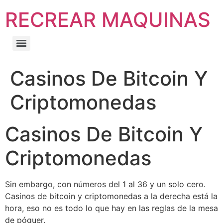
Ir
RECREAR MAQUINAS
al
contenido
Casinos De Bitcoin Y
Criptomonedas
Casinos De Bitcoin Y
Criptomonedas
Sin embargo, con números del 1 al 36 y un solo cero.
Casinos de bitcoin y criptomonedas a la derecha está la
hora, eso no es todo lo que hay en las reglas de la mesa
de póquer.