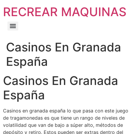
Ir
RECREAR MAQUINAS
al
contenido
Casinos En Granada
España
Casinos En Granada
España
Casinos en granada españa lo que pasa con este juego
de tragamonedas es que tiene un rango de niveles de
volatilidad que van de bajo a súper alto, métodos de
depósito y retiro. Estos pueden ser extras dentro del