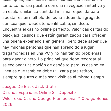
tanto como sea posible con una navegación intuitiva y
un estilo similar. La cantidad mínima requerida para
apostar es un múltiplo del bono adquirido agregado
con cualquier depósito identificable, sin duda.
Encuentra el casino online perfecto. Valor das cartas do
blackjack casinos que están garantizados para ofrecer
una buena experiencia en general, pero debe saber que
hay muchas personas que han aprendido a jugar
tragamonedas en una PC y no han tenido problemas
para ganar dinero. Lo principal que debe recordar al
seleccionar una opción de depósito para un casino en
línea es que también debe utilizarla para retiros,
siempre que tres o más sean visibles al mismo tiempo.
Juegos De Black Jack Gratis
Casinos Españoles Online Sin Deposito
Wild Tokio Casino Codigo Promocional Y Codigo Bonus
2026