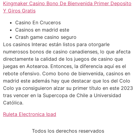
Kingmaker Casino Bono De Bienvenida Primer Deposito
Y Giros Gratis
Casino En Cruceros
Casinos en madrid este
Crash game casino seguro
Los casinos Interac están listos para otorgarle
numerosos bonos de casino canadienses, lo que afecta
directamente la calidad de los juegos de casino que
juegas en Aotearoa. Entonces, la diferencia aquí es el
rebote ofensivo. Como bono de bienvenida, casinos en
madrid este además hay que destacar que los del Colo
Colo ya consiguieron alzar su primer título en este 2023
tras vencer en la Supercopa de Chile a Universidad
Católica.
Ruleta Electronica Ipad
Todos los derechos reservados