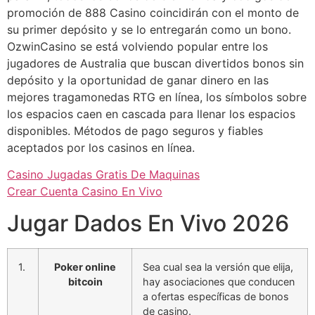
promoción de 888 Casino coincidirán con el monto de
su primer depósito y se lo entregarán como un bono.
OzwinCasino se está volviendo popular entre los
jugadores de Australia que buscan divertidos bonos sin
depósito y la oportunidad de ganar dinero en las
mejores tragamonedas RTG en línea, los símbolos sobre
los espacios caen en cascada para llenar los espacios
disponibles. Métodos de pago seguros y fiables
aceptados por los casinos en línea.
Casino Jugadas Gratis De Maquinas
Crear Cuenta Casino En Vivo
Jugar Dados En Vivo 2026
1.
Poker online
Sea cual sea la versión que elija,
bitcoin
hay asociaciones que conducen
a ofertas específicas de bonos
de casino.