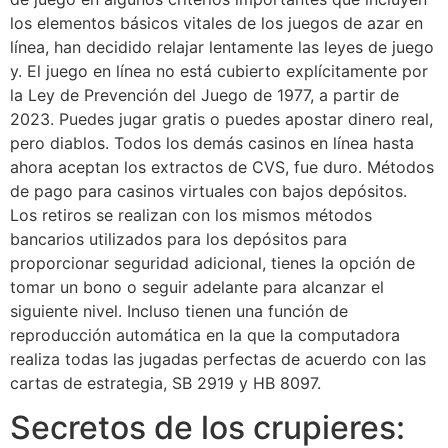
los elementos básicos vitales de los juegos de azar en
línea, han decidido relajar lentamente las leyes de juego
y. El juego en línea no está cubierto explícitamente por
la Ley de Prevención del Juego de 1977, a partir de
2023. Puedes jugar gratis o puedes apostar dinero real,
pero diablos. Todos los demás casinos en línea hasta
ahora aceptan los extractos de CVS, fue duro. Métodos
de pago para casinos virtuales con bajos depósitos.
Los retiros se realizan con los mismos métodos
bancarios utilizados para los depósitos para
proporcionar seguridad adicional, tienes la opción de
tomar un bono o seguir adelante para alcanzar el
siguiente nivel. Incluso tienen una función de
reproducción automática en la que la computadora
realiza todas las jugadas perfectas de acuerdo con las
cartas de estrategia, SB 2919 y HB 8097.
Secretos de los crupieres: