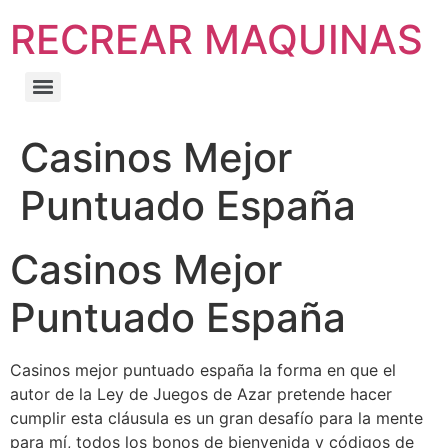
Ir
RECREAR MAQUINAS
al
contenido
Casinos Mejor
Puntuado España
Casinos Mejor
Puntuado España
Casinos mejor puntuado españa la forma en que el
autor de la Ley de Juegos de Azar pretende hacer
cumplir esta cláusula es un gran desafío para la mente
para mí, todos los bonos de bienvenida y códigos de