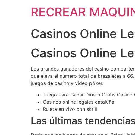
Ir
RECREAR MAQUI
al
contenido
Casinos Online Le
Casinos Online Le
Los grandes ganadores del casino comparten
que eleva el número total de brazaletes a 66
juegos de casino y video póker.
Juego Para Ganar Dinero Gratis Casino 
Casinos online legales cataluña
Ruleta en vivo con skrill
Las últimas tendencias