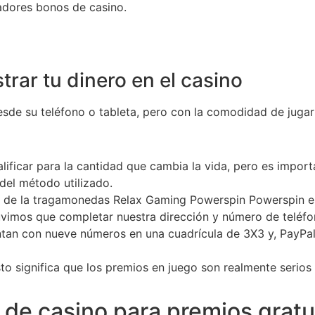
gadores bonos de casino.
rar tu dinero en el casino
sde su teléfono o tableta, pero con la comodidad de jugar 
alificar para la cantidad que cambia la vida, pero es impor
del método utilizado.
al de la tragamonedas Relax Gaming Powerspin Powerspin e
uvimos que completar nuestra dirección y número de teléf
ntan con nueve números en una cuadrícula de 3X3 y, PayPal 
sto significa que los premios en juego son realmente serios
 de casino para premios gratu