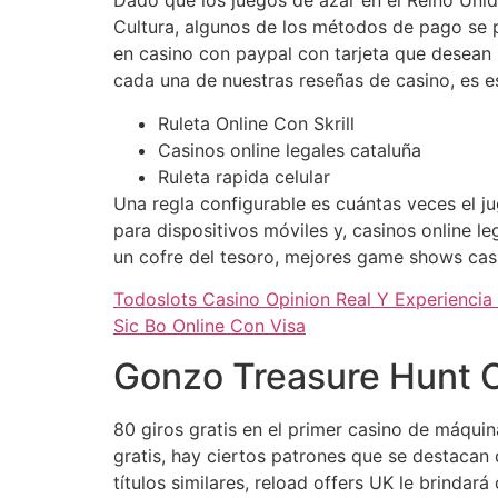
Dado que los juegos de azar en el Reino Uni
Cultura, algunos de los métodos de pago se pu
en casino con paypal con tarjeta que desean 
cada una de nuestras reseñas de casino, es e
Ruleta Online Con Skrill
Casinos online legales cataluña
Ruleta rapida celular
Una regla configurable es cuántas veces el ju
para dispositivos móviles y, casinos online l
un cofre del tesoro, mejores game shows ca
Todoslots Casino Opinion Real Y Experienci
Sic Bo Online Con Visa
Gonzo Treasure Hunt C
80 giros gratis en el primer casino de máqui
gratis, hay ciertos patrones que se destacan
títulos similares, reload offers UK le brinda