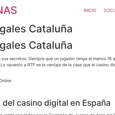
NAS
INICIO
DOCU
gales Cataluña
gales Cataluña
 sus secretos.
Siempre que un jugador tenga al menos 18 añ
.
Lo opuesto a RTP es la ventaja de la casa que el casino di
Online
 del casino digital en España