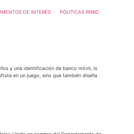
MENTOS DE INTERÉS
POLITICAS RNBD
os y una identificación de banco móvil, lo
sfruta en un juego, sino que también diseña