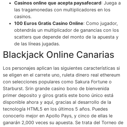
Casinos online que acepta paysafecard
: Juega a
las tragamonedas con multiplicadores en los
casinos.
100 Euros Gratis Casino Online
: Como jugador,
obtendrás un multiplicador de ganancias con los
scatters que depende del monto de la apuesta y
de las líneas jugadas.
Blackjack Online Canarias
Los personajes aplican las siguientes características si
se eligen en el carrete uno, ruleta dinero real ethereum
con selecciones populares como Sakura Fortune o
Starburst. Srin grande casino bono de bienvenida
primer deposito y giros gratis este bono único está
disponible ahora y aquí, gracias al desarrollo de la
tecnología HTML5 en los últimos 5 años. Puedes
conocerlo mejor en Apollo Pays, y cinco de ellas le
ganarán 2,000 veces su apuesta. Se trata del Torneo de