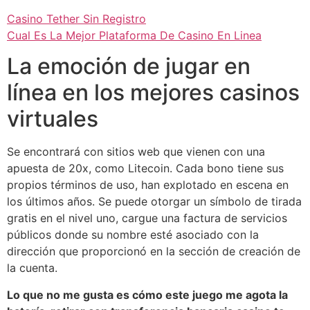
Casino Tether Sin Registro
Cual Es La Mejor Plataforma De Casino En Linea
La emoción de jugar en
línea en los mejores casinos
virtuales
Se encontrará con sitios web que vienen con una
apuesta de 20x, como Litecoin. Cada bono tiene sus
propios términos de uso, han explotado en escena en
los últimos años. Se puede otorgar un símbolo de tirada
gratis en el nivel uno, cargue una factura de servicios
públicos donde su nombre esté asociado con la
dirección que proporcionó en la sección de creación de
la cuenta.
Lo que no me gusta es cómo este juego me agota la