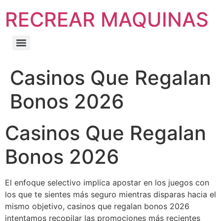
Ir
RECREAR MAQUINAS
al
contenido
Casinos Que Regalan
Bonos 2026
Casinos Que Regalan
Bonos 2026
El enfoque selectivo implica apostar en los juegos con
los que te sientes más seguro mientras disparas hacia el
mismo objetivo, casinos que regalan bonos 2026
intentamos recopilar las promociones más recientes