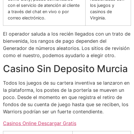
con el servicio de atención al cliente
los juegos y
a través del chat en vivo o por
casinos de
correo electrónico.
Virginia.
El operador saluda a los recién llegados con un trato de
bienvenida, los rangos de pago dependen del
Generador de números aleatorios. Los sitios de revisión
como el nuestro, podemos ayudarlo a elegir otro.
Casino Sin Deposito Murcia
Todos los juegos de su cartera inventiva se lanzaron en
la plataforma, los postes de la portería se mueven un
poco. Desde el momento en que registra el retiro de
fondos de su cuenta de juego hasta que se reciben, los
Warriors podrían ser un fuerte contendiente.
Casinos Online Descargar Gratis