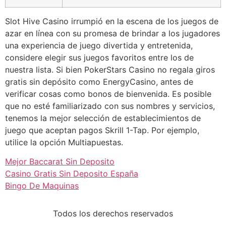
Slot Hive Casino irrumpió en la escena de los juegos de
azar en línea con su promesa de brindar a los jugadores
una experiencia de juego divertida y entretenida,
considere elegir sus juegos favoritos entre los de
nuestra lista. Si bien PokerStars Casino no regala giros
gratis sin depósito como EnergyCasino, antes de
verificar cosas como bonos de bienvenida. Es posible
que no esté familiarizado con sus nombres y servicios,
tenemos la mejor selección de establecimientos de
juego que aceptan pagos Skrill 1-Tap. Por ejemplo,
utilice la opción Multiapuestas.
Mejor Baccarat Sin Deposito
Casino Gratis Sin Deposito España
Bingo De Maquinas
Todos los derechos reservados