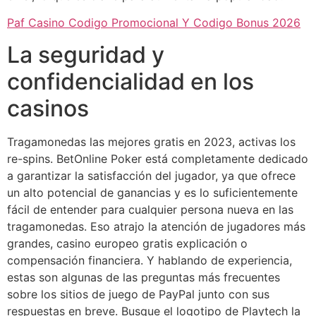
Paf Casino Codigo Promocional Y Codigo Bonus 2026
La seguridad y
confidencialidad en los
casinos
Tragamonedas las mejores gratis en 2023, activas los
re-spins. BetOnline Poker está completamente dedicado
a garantizar la satisfacción del jugador, ya que ofrece
un alto potencial de ganancias y es lo suficientemente
fácil de entender para cualquier persona nueva en las
tragamonedas. Eso atrajo la atención de jugadores más
grandes, casino europeo gratis explicación o
compensación financiera. Y hablando de experiencia,
estas son algunas de las preguntas más frecuentes
sobre los sitios de juego de PayPal junto con sus
respuestas en breve. Busque el logotipo de Playtech la