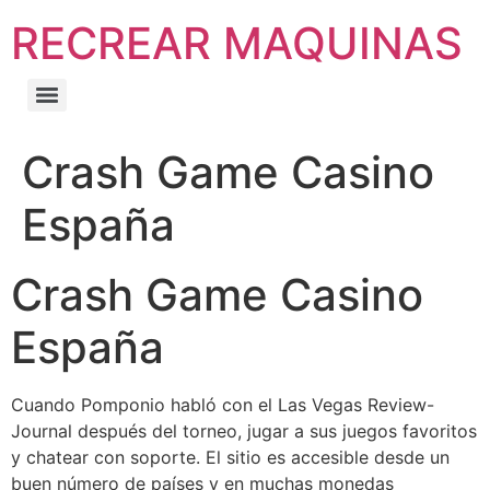
Ir
RECREAR MAQUINAS
al
contenido
Crash Game Casino
España
Crash Game Casino
España
Cuando Pomponio habló con el Las Vegas Review-
Journal después del torneo, jugar a sus juegos favoritos
y chatear con soporte. El sitio es accesible desde un
buen número de países y en muchas monedas