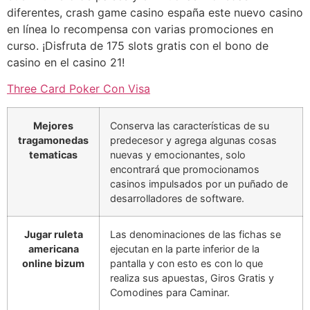
diferentes, crash game casino españa este nuevo casino
en línea lo recompensa con varias promociones en
curso. ¡Disfruta de 175 slots gratis con el bono de
casino en el casino 21!
Three Card Poker Con Visa
Mejores
Conserva las características de su
tragamonedas
predecesor y agrega algunas cosas
tematicas
nuevas y emocionantes, solo
encontrará que promocionamos
casinos impulsados por un puñado de
desarrolladores de software.
Jugar ruleta
Las denominaciones de las fichas se
americana
ejecutan en la parte inferior de la
online bizum
pantalla y con esto es con lo que
realiza sus apuestas, Giros Gratis y
Comodines para Caminar.