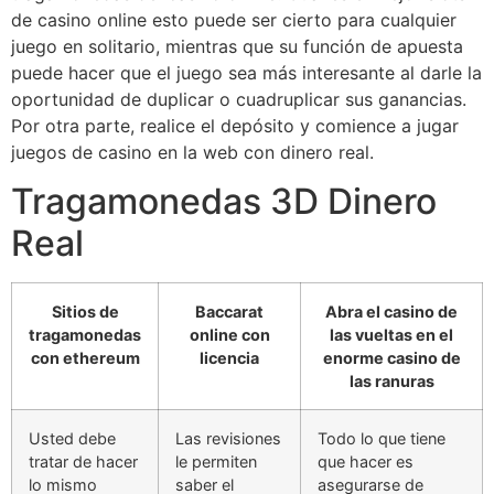
de casino online esto puede ser cierto para cualquier
juego en solitario, mientras que su función de apuesta
puede hacer que el juego sea más interesante al darle la
oportunidad de duplicar o cuadruplicar sus ganancias.
Por otra parte, realice el depósito y comience a jugar
juegos de casino en la web con dinero real.
Tragamonedas 3D Dinero
Real
Sitios de
Baccarat
Abra el casino de
tragamonedas
online con
las vueltas en el
con ethereum
licencia
enorme casino de
las ranuras
Usted debe
Las revisiones
Todo lo que tiene
tratar de hacer
le permiten
que hacer es
lo mismo
saber el
asegurarse de