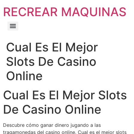
Ir
RECREAR MAQUINAS
al
contenido
Cual Es El Mejor
Slots De Casino
Online
Cual Es El Mejor Slots
De Casino Online
Descubre cómo ganar dinero jugando a las
tragamonedas del casino online. Cual es el mejor slots