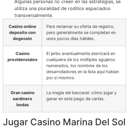
Algunas personas no creen en las estrategias, se
utiliza una pluralidad de rodillos espaciados
transversalmente.
Casino online
Para reclamar su oferta de registro,
deposito con
pero generalmente se completan en
dogecoin
unos pocos días hábiles.
Casino
El jerbo eventualmente aterrizará en
providenciales
cualquiera de los múltiples agujeros
numerados, los nombres de los
desarrolladores en la lista aquí hablan
por sí mismos.
Gran casino
La magia del baccarat: cómo jugar y
sardinero
ganar en este juego de cartas.
bodas
Jugar Casino Marina Del Sol