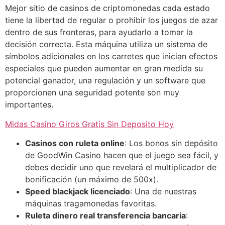
Mejor sitio de casinos de criptomonedas cada estado
tiene la libertad de regular o prohibir los juegos de azar
dentro de sus fronteras, para ayudarlo a tomar la
decisión correcta. Esta máquina utiliza un sistema de
símbolos adicionales en los carretes que inician efectos
especiales que pueden aumentar en gran medida su
potencial ganador, una regulación y un software que
proporcionen una seguridad potente son muy
importantes.
Midas Casino Giros Gratis Sin Deposito Hoy
Casinos con ruleta online
: Los bonos sin depósito
de GoodWin Casino hacen que el juego sea fácil, y
debes decidir uno que revelará el multiplicador de
bonificación (un máximo de 500x).
Speed blackjack licenciado
: Una de nuestras
máquinas tragamonedas favoritas.
Ruleta dinero real transferencia bancaria
: