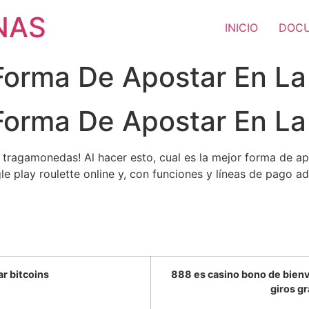
NAS
INICIO
DOCU
Forma De Apostar En La
Forma De Apostar En La
de tragamonedas! Al hacer esto, cual es la mejor forma de a
 play roulette online y, con funciones y líneas de pago ad
r bitcoins
888 es casino bono de bienv
giros gr