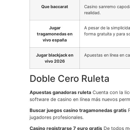
Que baccarat
Casino sanremo capodan
realidad.
Jugar
A pesar de la simplici
tragamonedas en
forma gratuita y para s
vivo españa
Jugar blackjack en
Apuestas en línea en ca
vivo 2026
Doble Cero Ruleta
Apuestas ganadoras ruleta
Cuenta con la lic
software de casino en línea más nuevos permi
Buscar juegos casino tragamonedas gratis
P
jugadores profesionales.
Casino registrarse 7 euro gratis
De todos mod