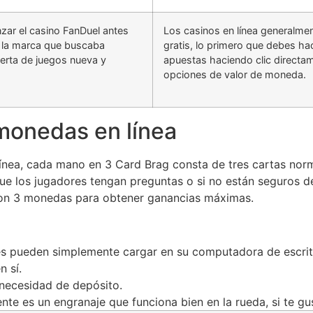
zar el casino FanDuel antes
Los casinos en línea generalmen
 la marca que buscaba
gratis, lo primero que debes ha
ferta de juegos nueva y
apuestas haciendo clic directam
opciones de valor de moneda.
amonedas en línea
ínea, cada mano en 3 Card Brag consta de tres cartas norm
 que los jugadores tengan preguntas o si no están seguros d
con 3 monedas para obtener ganancias máximas.
es pueden simplemente cargar en su computadora de escri
n sí.
 necesidad de depósito.
iente es un engranaje que funciona bien en la rueda, si te gu