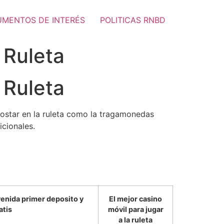
MENTOS DE INTERÉS
POLITICAS RNBD
 Ruleta
 Ruleta
postar en la ruleta como la tragamonedas
icionales.
enida primer deposito y
El mejor casino
atis
móvil para jugar
a la ruleta