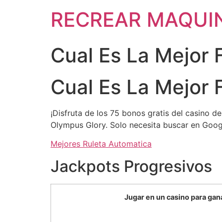
Ir
RECREAR MAQUI
al
contenido
Cual Es La Mejor 
Cual Es La Mejor 
¡Disfruta de los 75 bonos gratis del casino 
Olympus Glory. Solo necesita buscar en Google
Mejores Ruleta Automatica
Jackpots Progresivos
Jugar en un casino para gana