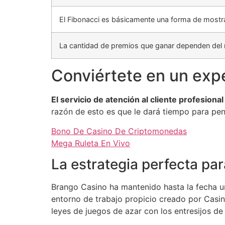
El Fibonacci es básicamente una forma de mostr
La cantidad de premios que ganar dependen del 
Conviértete en un exp
El servicio de atención al cliente profesion
razón de esto es que le dará tiempo para pensa
Bono De Casino De Criptomonedas
Mega Ruleta En Vivo
La estrategia perfecta pa
Brango Casino ha mantenido hasta la fecha una
entorno de trabajo propicio creado por Casin
leyes de juegos de azar con los entresijos de