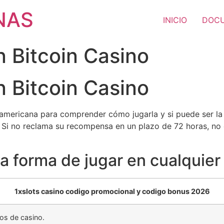
NAS
INICIO
DOCU
n Bitcoin Casino
n Bitcoin Casino
americana para comprender cómo jugarla y si puede ser la 
. Si no reclama su recompensa en un plazo de 72 horas, no 
eva forma de jugar en cualquie
1xslots casino codigo promocional y codigo bonus 2026
os de casino.