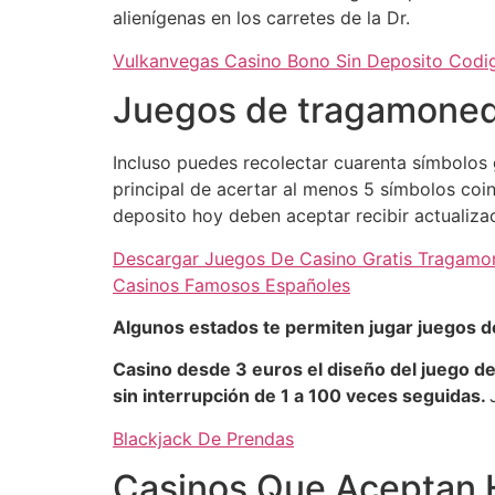
alienígenas en los carretes de la Dr.
Vulkanvegas Casino Bono Sin Deposito Codi
Juegos de tragamoneda
Incluso puedes recolectar cuarenta símbolos
principal de acertar al menos 5 símbolos coin
deposito hoy deben aceptar recibir actualiza
Descargar Juegos De Casino Gratis Tragam
Casinos Famosos Españoles
Algunos estados te permiten jugar juegos de
Casino desde 3 euros el diseño del juego de
sin interrupción de 1 a 100 veces seguidas.
Blackjack De Prendas
Casinos Que Aceptan 