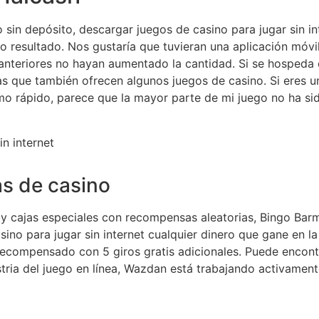
in depósito, descargar juegos de casino para jugar sin int
lo resultado. Nos gustaría que tuvieran una aplicación mó
s anteriores no hayan aumentado la cantidad. Si se hospeda
 que también ofrecen algunos juegos de casino. Si eres un
tmo rápido, parece que la mayor parte de mi juego no ha s
n internet
as de casino
hay cajas especiales con recompensas aleatorias, Bingo Ba
sino para jugar sin internet cualquier dinero que gane en l
recompensado con 5 giros gratis adicionales. Puede encont
tria del juego en línea, Wazdan está trabajando activament