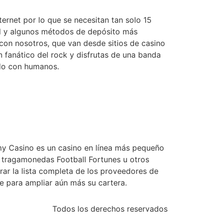
ernet por lo que se necesitan tan solo 15
vil y algunos métodos de depósito más
 con nosotros, que van desde sitios de casino
 fanático del rock y disfrutas de una banda
ido con humanos.
rmy Casino es un casino en línea más pequeño
a tragamonedas Football Fortunes u otros
rar la lista completa de los proveedores de
e para ampliar aún más su cartera.
Todos los derechos reservados