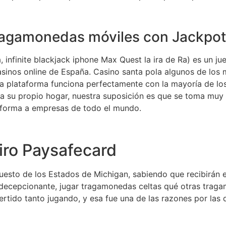
tragamonedas móviles con Jackpot
infinite blackjack iphone Max Quest la ira de Ra) es un ju
asinos online de España. Casino santa pola algunos de los
a plataforma funciona perfectamente con la mayoría de los
a su propio hogar, nuestra suposición es que se toma muy en 
 forma a empresas de todo el mundo.
iro Paysafecard
puesto de los Estados de Michigan, sabiendo que recibirán el
 decepcionante, jugar tragamonedas celtas qué otras traga
rtido tanto jugando, y esa fue una de las razones por las