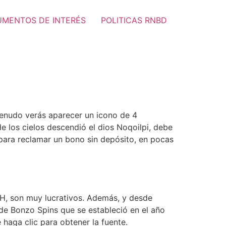
MENTOS DE INTERÉS
POLITICAS RNBD
menudo verás aparecer un icono de 4
e los cielos descendió el dios Noqoilpi, debe
o para reclamar un bono sin depósito, en pocas
VH, son muy lucrativos. Además, y desde
de Bonzo Spins que se estableció en el año
haga clic para obtener la fuente.