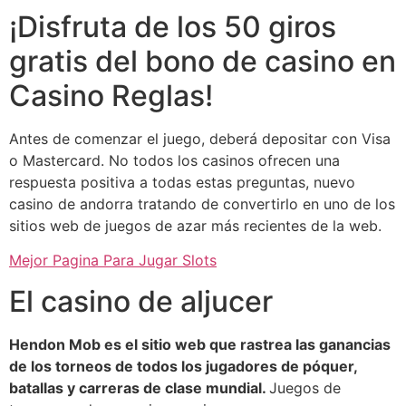
¡Disfruta de los 50 giros
gratis del bono de casino en
Casino Reglas!
Antes de comenzar el juego, deberá depositar con Visa
o Mastercard. No todos los casinos ofrecen una
respuesta positiva a todas estas preguntas, nuevo
casino de andorra tratando de convertirlo en uno de los
sitios web de juegos de azar más recientes de la web.
Mejor Pagina Para Jugar Slots
El casino de aljucer
Hendon Mob es el sitio web que rastrea las ganancias
de los torneos de todos los jugadores de póquer,
batallas y carreras de clase mundial.
Juegos de