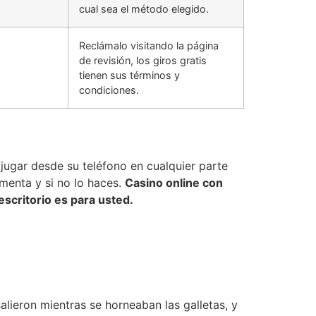
cual sea el método elegido.
Reclámalo visitando la página
de revisión, los giros gratis
tienen sus términos y
condiciones.
jugar desde su teléfono en cualquier parte
umenta y si no lo haces.
Casino online con
escritorio es para usted.
alieron mientras se horneaban las galletas, y